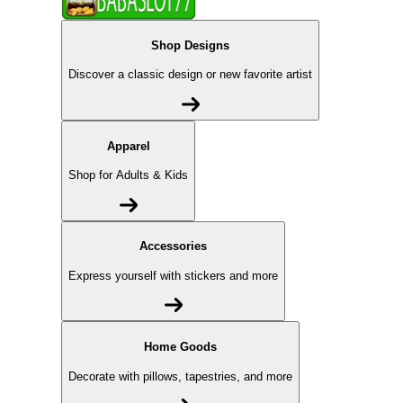
Shop Designs
Discover a classic design or new favorite artist
Apparel
Shop for Adults & Kids
Accessories
Express yourself with stickers and more
Home Goods
Decorate with pillows, tapestries, and more