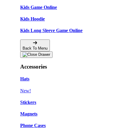
Kids Game Online
Kids Hoodie
Kids Long Sleeve Game Online
Back To Menu
Accessories
Hats
New!
Stickers
Magnets
Phone Cases