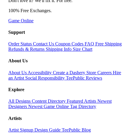
Don't love it? We'll fix it. For free.
100% Free Exchanges.
Game Online
Support
Order Status
Contact Us
Coupon Codes
FAQ
Free Shipping
Refunds & Returns
Shipping Info
Size Chart
About Us
About Us
Accessibility
Create a Dashery Store
Careers
Hire
an Artist
Social Responsibility
TeePublic Reviews
Explore
All Designs
Content Directory
Featured Artists
Newest
Designers
Newest Game Online
Tag Directory
Artists
Artist Signup
Design Guide
TeePublic Blog